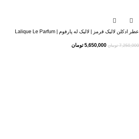
عطر ادکلن لالیک قرمز | لالیک له پارفوم | Lalique Le Parfum
5,650,000
تومان
7,250,000
تومان
فروشگاه تخصصی
پرفیوم عزیز
فروشگاه ما در بندرعباس بیش از 20 سال است که در زمینه عطر و
ادکلن فعالیت می‌کند و همیشه سعی کرده بهترین محصولات اصل و با
ضمانت را به مشتریان ارائه دهد. با وارد کردن انواع عطرهای اصل از
برندهای معتبر جهانی، تجربه خریدی شیرین را برای شما می سازیم .
دسترسی سریع