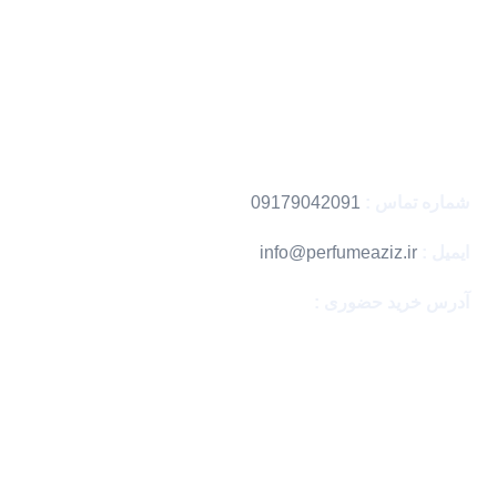
تماس با ما
فروشگاه
خرید دکانت
کد رهگیری
اطلاعات تماس
شماره تماس :
09179042091
ایمیل :
info@perfumeaziz.ir
آدرس خرید حضوری :
بندرعباس ، مگامال
با اطمینان خرید کن
نماد های اعتماد