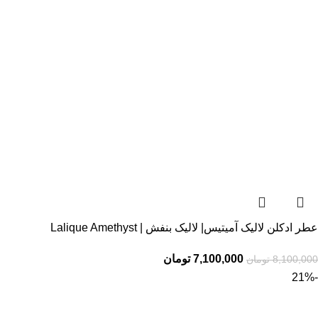
عطر ادکلن لالیک آمیتیس| لالیک بنفش | Lalique Amethyst
7,100,000
تومان
8,100,000
تومان
-21%