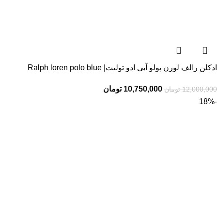
ادکلن رالف لورن پولو آبی ادو تولیت| Ralph loren polo blue
10,750,000
تومان
12,000,000
تومان
-18%