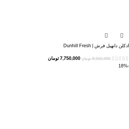
ادکلن دانهیل فرش | Dunhill Fresh
7,750,000
تومان
9,500,000
تومان
-18%