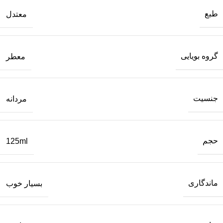
طبع
معتدل
گروه بویایی
معطر
جنسیت
مردانه
حجم
125ml
ماندگاری
بسیار خوب