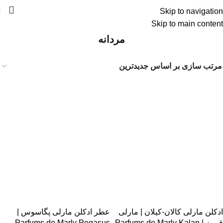
Skip to navigation
درسته گرون خریدیم ولی قیمتهای سایت رو کاهش
Skip to main content
دادیم !!!
مردانه
-8%
-17%
ادکلن مارلی کالان-کیلان | مارلی
عطر ادکلن مارلی پگاسوس |
قرمز | Parfums de Marly Kalan
Parfums de Marly Pegasus