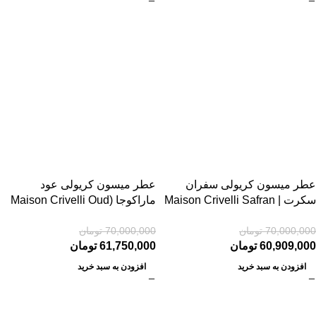
-12%
-13%
عطر میسون کریولی سفران
عطر میسون کریولی عود
سکرت | Maison Crivelli Safran
ماراکوجا (Maison Crivelli Oud
Maracujá)
Secret
70,000,000
تومان
70,000,000
تومان
60,909,000
تومان
61,750,000
تومان
افزودن به سبد خرید
افزودن به سبد خرید
-34%
-22%