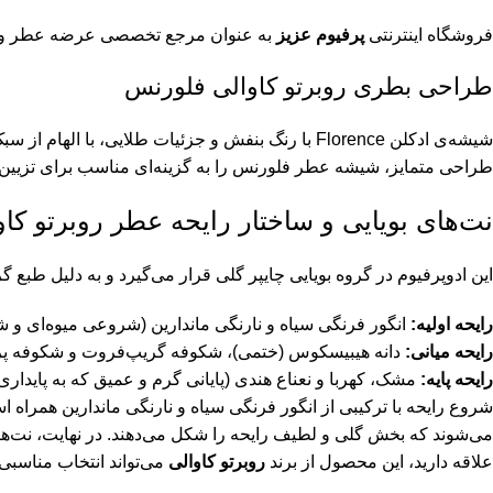
فروشگاه اینترنتی
پرفیوم عزیز
به عنوان مرجع تخصصی عرضه عطر و ادکل
طراحی بطری روبرتو کاوالی فلورنس
شیشه‌ی ادکلن Florence با رنگ بنفش و جزئیات طلای
طراحی متمایز، شیشه عطر فلورنس را به گزینه‌ای مناسب برای تزیین م
نت‌های بویایی و ساختار رایحه عطر روبرتو کا
این ادوپرفیوم در گروه بویایی چایپر گلی قرار می‌گیرد و به دلیل طبع 
رایحه اولیه:
انگور فرنگی سیاه و نارنگی ماندارین (شروعی میوه‌ای و ش
رایحه میانی:
دانه هیبیسکوس (ختمی)، شکوفه گریپ‌فروت و شکوفه پر
رایحه پایه:
مشک، کهربا و نعناع هندی (پایانی گرم و عمیق که به پایداری
شروع رایحه با ترکیبی از انگور فرنگی سیاه و نارنگی ماندارین همراه
می‌شوند که بخش گلی و لطیف رایحه را شکل می‌دهند. در نهایت، نت‌های 
علاقه دارید، این محصول از برند
روبرتو کاوالی
می‌تواند انتخاب مناسبی 