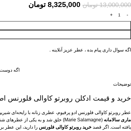
8,325,000
تومان
13,000,000
تومان
اگه سوال داری پیام بده ، عطر عزیز آنلاینه .
اگه دوست د
توضیحات
خرید و قیمت ادکلن روبرتو کاوالی فلورنس اصل (rto Cavalli Florence
عطر روبرتو کاوالی فلورنس ادو پرفیوم، عطری زنانه با رایحه‌ای شیرین و گرم ا
ماری سالامانه
(Marie Salamagne) خلق شد و به یکی ا
یافته است. اگر قصد
خرید روبرتو کاوالی فلورنس
را دارید، این عطر ب