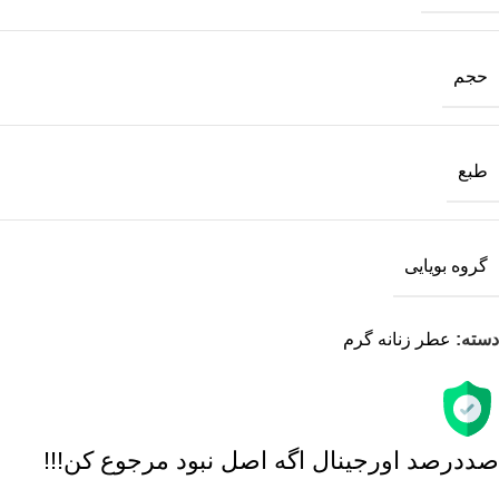
حجم
طبع
گروه بویایی
دسته:
عطر زنانه گرم
صددرصد اورجینال اگه اصل نبود مرجوع کن!!!