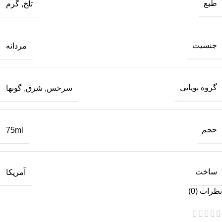
طبع
تلخ
,
گرم
جنسیت
مردانه
گروه بویایی
سرخس
,
شرق
,
گونها
حجم
75ml
ساخت
آمریکا
نظرات (0)