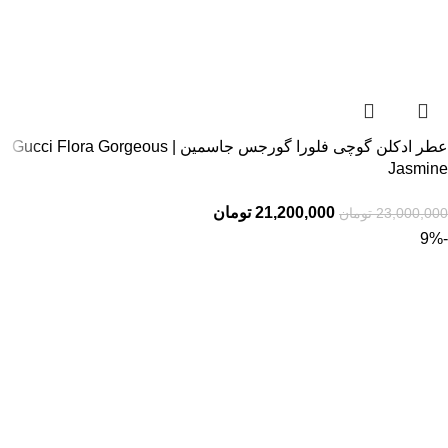
عطر ادکلن گوچی فلورا گورجس جاسمین | Gucci Flora Gorgeous
Jasmine
21,200,000
تومان
23,000,000
تومان
-9%