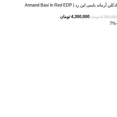
ادکلن آرماند باسی این رد | Armand Basi In Red EDP
4,300,000
تومان
5,700,000
تومان
-7%