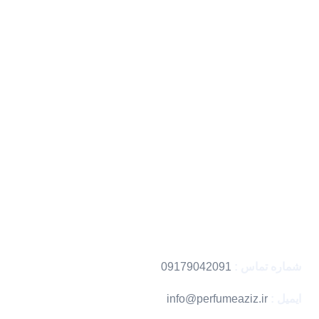
فروشگاه ما در بندرعباس بیش از 20 سال است که در زمینه عطر و
ادکلن فعالیت می‌کند و همیشه سعی کرده بهترین محصولات اصل و با
ضمانت را به مشتریان ارائه دهد. با وارد کردن انواع عطرهای اصل از
برندهای معتبر جهانی، تجربه خریدی شیرین را برای شما می سازیم .
دسترسی سریع
تماس با ما
فروشگاه
خرید دکانت
کد رهگیری
اطلاعات تماس
شماره تماس :
09179042091
ایمیل :
info@perfumeaziz.ir