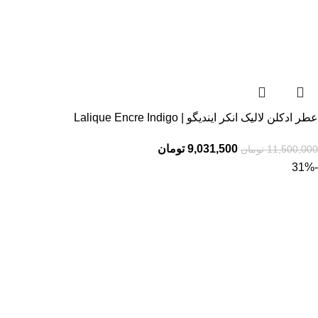
عطر ادکلن لالیک انکر ایندیگو | Lalique Encre Indigo
9,031,500
تومان
11,500,000
تومان
-31%