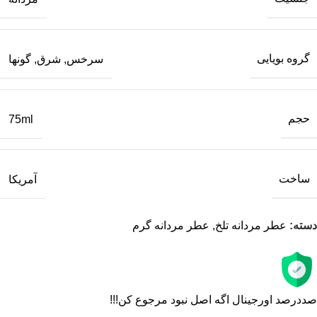
گروه بویایی
سرخس
,
شرق
,
گونها
حجم
75ml
ساخت
آمریکا
دسته:
عطر مردانه تلخ
,
عطر مردانه گرم
صددرصد اورجینال اگه اصل نبود مرجوع کن!!!