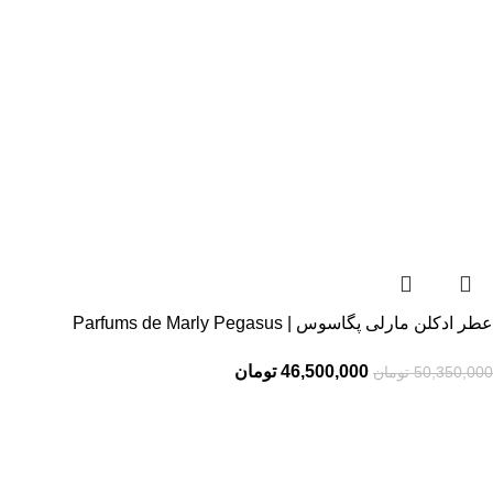
عطر ادکلن مارلی پگاسوس | Parfums de Marly Pegasus
46,500,000
تومان
50,350,000
تومان
فروشگاه تخصصی
پرفیوم عزیز