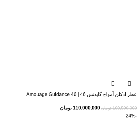
عطر ادکلن آمواج گایدنس 46 | Amouage Guidance 46
110,000,000
تومان
160,500,000
تومان
-24%