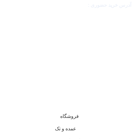
آدرس خرید حضوری :
بندرعباس ، مگامال
با اطمینان خرید کن
نماد های اعتماد
تمامی حقوق این وبسایت متعلق به فروشگاه پرفیوم عزیز می
باشد .
فروشگاه
عمده و تک