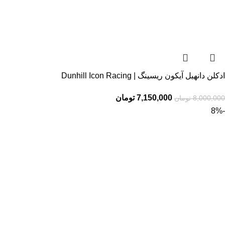
ادکلن دانهیل آیکون ریسینگ | Dunhill Icon Racing
7,150,000
تومان
8,000,000
تومان
-8%