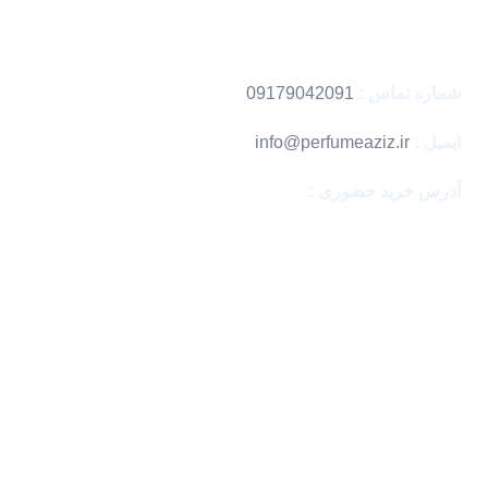
اطلاعات تماس
شماره تماس :
09179042091
ایمیل :
info@perfumeaziz.ir
آدرس خرید حضوری :
بندرعباس ، مگامال
با اطمینان خرید کن
نماد های اعتماد