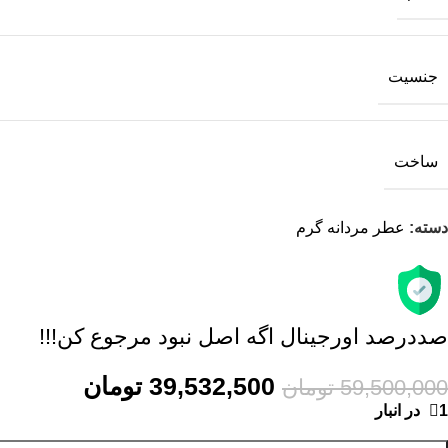
جنسیت
ساخت
دسته:
عطر مردانه گرم
صددرصد اورجینال اگه اصل نبود مرجوع کن!!!
39,532,500
تومان
59,500,000
تومان
1 در انبار