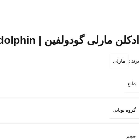
ادکلن مارلی گودولفین | Parfums de Marly Godolphin
برند :
مارلی
طبع
گروه بویایی
حجم