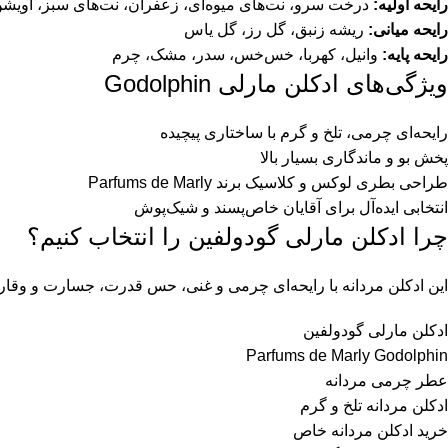
رایحه اولیه:
درخت سرو، نت‌های میوه‌ای، زعفران، نت‌های سبز، آویش
رایحه میانی:
ریشه زنبق، گل رز، گل یاس
رایحه پایه:
وانیل، کهربا، خس‌خس، سدر، مشک، چرم
ویژگی‌های ادکلن مارلی Godolphin
رایحه‌ای چرمی، تلخ و گرم با ساختاری پیچیده
پخش بو و ماندگاری بسیار بالا
طراحی بطری لوکس و کلاسیک برند Parfums de Marly
انتخابی ایده‌آل برای آقایان خاص‌پسند و شیک‌پوش
چرا ادکلن مارلی گودولفین را انتخاب کنیم؟
این ادکلن مردانه با رایحه‌ای چرمی و غنی، حس قدرت، جسارت و وقار را 
ادکلن مارلی گودولفین
Parfums de Marly Godolphin
عطر چرمی مردانه
ادکلن مردانه تلخ و گرم
خرید ادکلن مردانه خاص