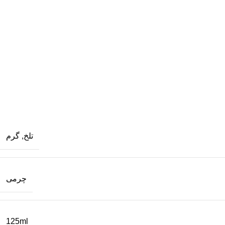
تلخ
,
گرم
چرمی
125ml