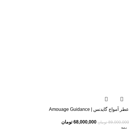
عطر آمواج گایدنس | Amouage Guidance
68,000,000
تومان
89,000,000
تومان