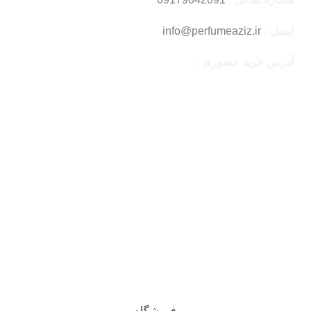
ایمیل :
info@perfumeaziz.ir
آدرس خرید حضوری :
بندرعباس ، مگامال
با اطمینان خرید کن
نماد های اعتماد
تمامی حقوق این وبسایت متعلق به فروشگاه پرفیوم عزیز می
باشد .
فروشگاه