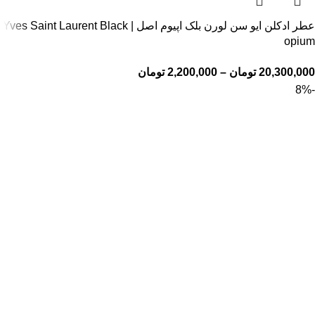
عطر ادکلن ایو سن لورن بلک اپیوم اصل | Yves Saint Laurent Black
opium
20,300,000
تومان
–
2,200,000
تومان
-8%