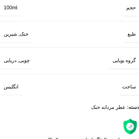
حجم
100ml
طبع
خنک
,
شیرین
گروه بویایی
چوبی
,
دریایی
ساخت
انگلیس
دسته:
عطر مردانه خنک