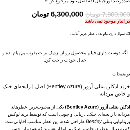
صددرصد اورجینال اگه اصل نبود مرجوع کن!!!
6,300,000
تومان
7,800,000
تومان
در انبار موجود نمی باشد
اگه سوال داری پیام بده ، عطر عزیز آنلاینه .
اگه دوست داری فیلم محصول رو از نزدیک برات بفرستیم پیام بده و
خیال خودت راحت کن.
توضیحات
خرید ادکلن بنتلی آزور (Bentley Azure) اصل | رایحه‌ای خنک
و خاص مردانه
ادکلن بنتلی آزور (Bentley Azure)
یکی از محبوب‌ترین عطرهای
مردانه با رایحه‌ای خنک، دریایی و چوبی است که توسط برند لوکس
بریتانیایی
بنتلی
Bentley
طراحی شده. این عطر مناسب آقایانی‌ست
که به دنبال عطری خاص، شیک و باوقار هستند که همزمان حس