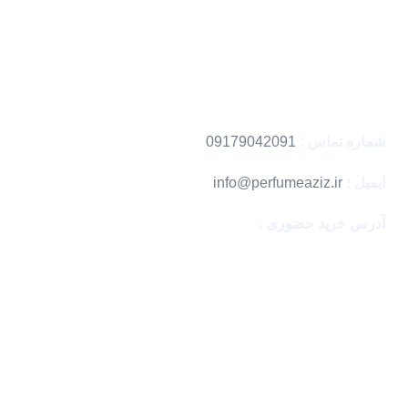
فروشگاه
خرید دکانت
کد رهگیری
اطلاعات تماس
شماره تماس :
09179042091
ایمیل :
info@perfumeaziz.ir
آدرس خرید حضوری :
بندرعباس ، مگامال
با اطمینان خرید کن
نماد های اعتماد