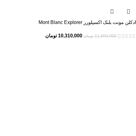
ادکلن مونت بلنک اکسپلورر Mont Blanc Explorer
10,310,000
تومان
11,000,000
تومان
فروشگاه تخصصی
پرفیوم عزیز
فروشگاه ما در بندرعباس بیش از 20 سال است که در زمینه عطر و
ادکلن فعالیت می‌کند و همیشه سعی کرده بهترین محصولات اصل و با
ضمانت را به مشتریان ارائه دهد. با وارد کردن انواع عطرهای اصل از
برندهای معتبر جهانی، تجربه خریدی شیرین را برای شما می سازیم .
دسترسی سریع
تماس با ما