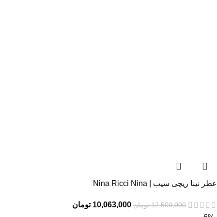
عطر نینا ریچی سیب | Nina Ricci Nina
10,063,000
تومان
12,500,000
تومان