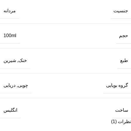
جنسیت
مردانه
حجم
100ml
طبع
خنک
,
شیرین
گروه بویایی
چوبی
,
دریایی
ساخت
انگلیس
نظرات (1)