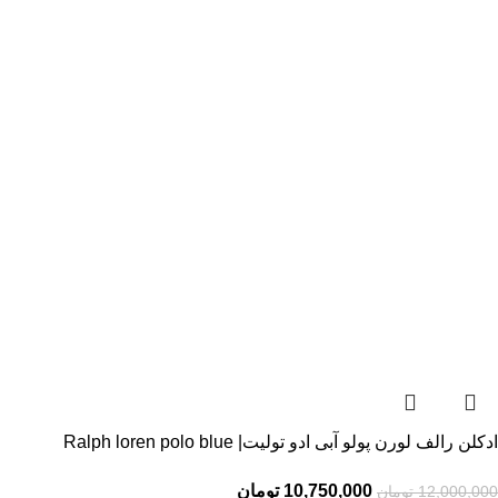
ادکلن رالف لورن پولو آبی ادو تولیت| Ralph loren polo blue
10,750,000
تومان
12,000,000
تومان