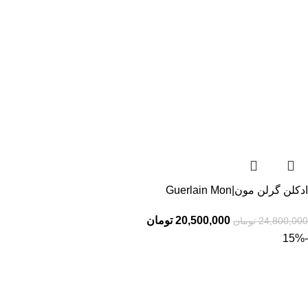
ادکلن گرلن مون|Guerlain Mon
20,500,000
تومان
24,800,000
تومان
-15%