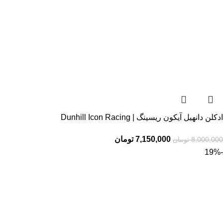
ادکلن دانهیل آیکون ریسینگ | Dunhill Icon Racing
7,150,000
تومان
8,000,000
تومان
-19%