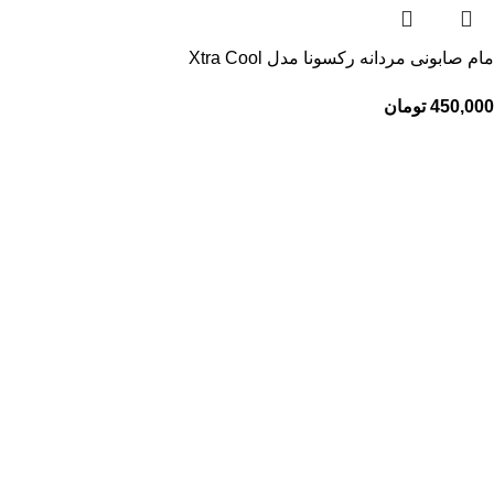
مام صابونی مردانه رکسونا مدل Xtra Cool
450,000
تومان
فروشگاه تخصصی
پرفیوم عزیز
فروشگاه ما در بندرعباس بیش از 20 سال است که در زمینه عطر و
ادکلن فعالیت می‌کند و همیشه سعی کرده بهترین محصولات اصل و با
ضمانت را به مشتریان ارائه دهد. با وارد کردن انواع عطرهای اصل از
برندهای معتبر جهانی، تجربه خریدی شیرین را برای شما می سازیم .
دسترسی سریع
تماس با ما
فروشگاه