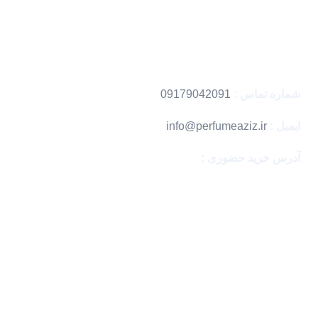
خرید دکانت
کد رهگیری
اطلاعات تماس
شماره تماس :
09179042091
ایمیل :
info@perfumeaziz.ir
آدرس خرید حضوری :
بندرعباس ، مگامال
با اطمینان خرید کن
نماد های اعتماد