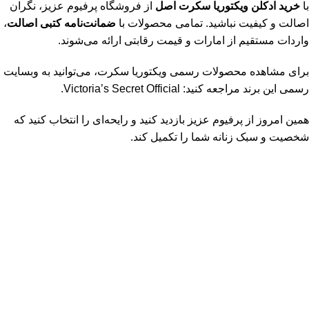
با
خرید ادکلن ویکتوریا سکرت اصل
از
فروشگاه پرفیوم عزیز
، نگران
اصالت و کیفیت نباشید. تمامی محصولات با
ضمانت‌نامه کتبی اصالت
،
واردات مستقیم از امارات و قیمت رقابتی ارائه می‌شوند.
برای مشاهده محصولات رسمی ویکتوریا سکرت، می‌توانید به وبسایت
رسمی این برند مراجعه کنید:
Victoria’s Secret Official
.
همین امروز از
پرفیوم عزیز
بازدید کنید و رایحه‌ای را انتخاب کنید که
شخصیت و سبک زنانه شما را تکمیل کند.
فروشگاه تخصصی
پرفیوم عزیز
فروشگاه ما در بندرعباس بیش از 20 سال است که در زمینه عطر و
ادکلن فعالیت می‌کند و همیشه سعی کرده بهترین محصولات اصل و با
ضمانت را به مشتریان ارائه دهد. با وارد کردن انواع عطرهای اصل از
برندهای معتبر جهانی، تجربه خریدی شیرین را برای شما می سازیم .