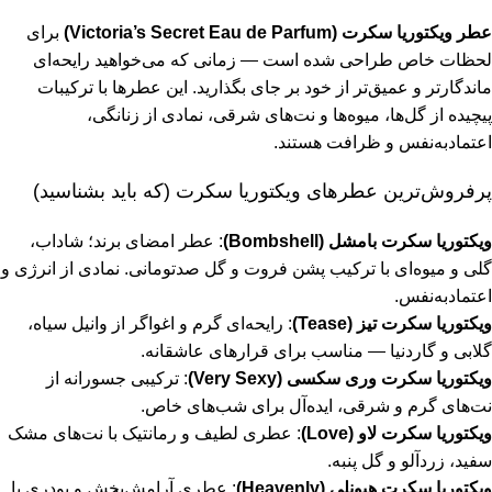
عطر ویکتوریا سکرت (Victoria’s Secret Eau de Parfum)
برای
لحظات خاص طراحی شده است — زمانی که می‌خواهید رایحه‌ای
ماندگارتر و عمیق‌تر از خود بر جای بگذارید. این عطرها با ترکیبات
پیچیده از گل‌ها، میوه‌ها و نت‌های شرقی، نمادی از زنانگی،
اعتمادبه‌نفس و ظرافت هستند.
پرفروش‌ترین عطرهای ویکتوریا سکرت (که باید بشناسید)
ویکتوریا سکرت بامشل (Bombshell)
: عطر امضای برند؛ شاداب،
گلی و میوه‌ای با ترکیب پشن فروت و گل صدتومانی. نمادی از انرژی و
اعتمادبه‌نفس.
ویکتوریا سکرت تیز (Tease)
: رایحه‌ای گرم و اغواگر از وانیل سیاه،
گلابی و گاردنیا — مناسب برای قرارهای عاشقانه.
ویکتوریا سکرت وری سکسی (Very Sexy)
: ترکیبی جسورانه از
نت‌های گرم و شرقی، ایده‌آل برای شب‌های خاص.
ویکتوریا سکرت لاو (Love)
: عطری لطیف و رمانتیک با نت‌های مشک
سفید، زردآلو و گل پنبه.
ویکتوریا سکرت هیونلی (Heavenly)
: عطری آرامش‌بخش و پودری با