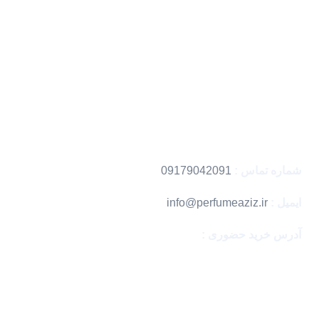
دسترسی سریع
تماس با ما
فروشگاه
خرید دکانت
کد رهگیری
اطلاعات تماس
شماره تماس :
09179042091
ایمیل :
info@perfumeaziz.ir
آدرس خرید حضوری :
بندرعباس ، مگامال
با اطمینان خرید کن
نماد های اعتماد