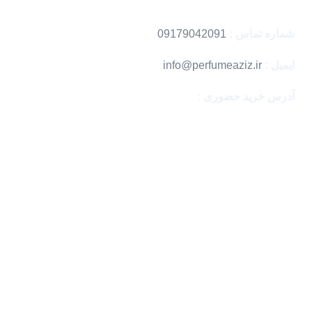
اطلاعات تماس
شماره تماس :
09179042091
ایمیل :
info@perfumeaziz.ir
آدرس خرید حضوری :
بندرعباس ، مگامال
با اطمینان خرید کن
نماد های اعتماد
تمامی حقوق این وبسایت متعلق به فروشگاه پرفیوم عزیز می