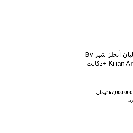
ادکلن بای کیلیان آنجلز شیر By
Kili +دکانت
67,000,000
تومان
ید